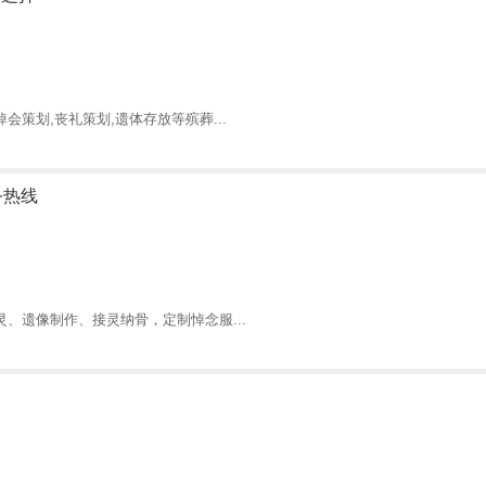
策划,丧礼策划,遗体存放等殡葬...
务热线
、遗像制作、接灵纳骨，定制悼念服...