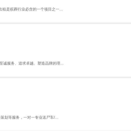
租是殡葬行业必含的一个项目之一...
诚服务、追求卓越、塑造品牌的理...
划等服务，一对一专业送尸车/...