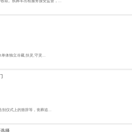
收取。殡葬车出租服务接受监督，...
体独立冷藏,扶灵,守灵...
门
告别仪式上的致辞等，丧葬追...
心选择