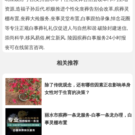
资源,造福子孙后代.积极推进个性化丧葬告别会改革,殡葬灵
棚布置,丧葬大殓服务,丧事灵堂布置,白事跟拍录像,悼念花圈
等专注正规白事葬礼礼仪促进人与自然和谐.破除封建迷信,
崇尚科学,移风易俗,树立新风. 陵园殡葬白事服务24小时报
丧可在线留言咨询.
相关推荐
除了传统观念，还有哪些因素正在影响单身
女性对于生育的决策？
丽水市殡葬一条龙服务-白事一条龙办理，白
事灵棚布置