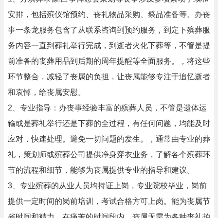
安排，包括殡仪馆预约、丧礼物品采购、祭品准备等。办丧
事一条龙服务包含了从联系咨询到预约服务，到定下殡葬服
务内容一直到葬礼举行完成，到逝者火化下葬等，不管是提
前准备的丧葬用品到后期的周年提醒等全面服务。，将这些
环节整合，减轻了丧属的负担，让丧属能够专注于追忆逝者
和哀悼，给丧属安慰。
2、专业指导：办丧事经验丰富的殡葬人员，不管是遗体运
输或是葬礼举行还是下葬的全过程，有任何问题，均能及时
应对，快速处理。避免一切问题的发生。，通常由专业的葬
礼，策划师或殡葬公司提供净身穿衣业务，了解各个殡葬环
节的流程和细节，能够为丧属提供专业的指导和建议。
3、专业殡葬的从业人员均持证上岗，专业院校毕业，岗前
提供一定时间的岗前培训，考试合格方可上岗。能为丧属节
省时间和精力，在痛苦的时间段内，丧属无需为各种丧礼拍