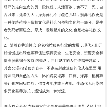
尊严的走向生命的另一段旅程，人活百岁，免不了一死，自
古以来，死者为大，操办葬礼不可疏忽儿戏，殡葬礼仪更是
一种传统殡葬习俗和文化是社会习俗和文化的一部分。是生
者为死者而建立、形成、发展起来的文化,也是社会礼仪.文
化。
2、随着丧葬追悼会,穿衣抬棺服务行业的发展，现代人们开
始慢慢提出绿色殡葬促进殡葬安全、生态安全、资源安全和
提高殡葬综合效益.的概念，并且观注的人们也越来越多，
其含义:是指节俭办丧事，不参杂封建迷信的仪式在里面;用
骨灰回归自然的方法，比如说花坛葬、江葬、海葬、植树葬
等让骨灰回归自然。倡导占地少或不占地、生态化无污染的
多元化墓葬形式，逐渐成为一种潮流。
响应政府号召,支持丽水市个性化丧葬告别会改革,节约土地