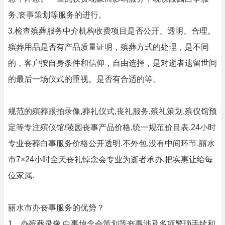
务,丧事策划等服务的进行。
3.检查殡葬服务中介机构收费项目是否公开、透明、合理。
殡葬用品是否有产品质量证明，殡葬方式的处理，是不同
的，客户按自身条件和信仰，自由选择，是对逝者遗留世间
的最后一场仪式的重视。是否有合适的等。
规范的殡葬跟拍录像,葬礼仪式,丧礼服务,殡礼策划,殡仪馆预
定等专注殡仪馆/陵园丧事产品价格,统一规范价目表,24小时
专业丧葬白事服务价格公开透明.不外包,没有中间环节,丽水
市7×24小时全天丧礼悼念会专业为逝者承办,把实惠让给每
位家属.
丽水市办丧事服务的优势？
1、办殡葬录像,白事悼念会策划等丧事涉及多项繁琐手续和