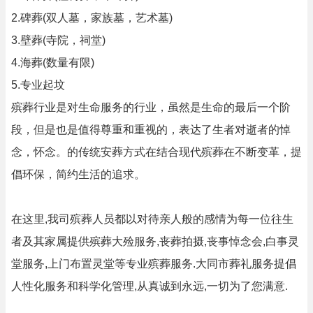
2.碑葬(双人墓，家族墓，艺术墓)
3.壁葬(寺院，祠堂)
4.海葬(数量有限)
5.专业起坟
殡葬行业是对生命服务的行业，虽然是生命的最后一个阶
段，但是也是值得尊重和重视的，表达了生者对逝者的悼
念，怀念。的传统安葬方式在结合现代殡葬在不断变革，提
倡环保，简约生活的追求。
在这里,我司殡葬人员都以对待亲人般的感情为每一位往生
者及其家属提供殡葬大殓服务,丧葬拍摄,丧事悼念会,白事灵
堂服务,上门布置灵堂等专业殡葬服务.大同市葬礼服务提倡
人性化服务和科学化管理,从真诚到永远,一切为了您满意.