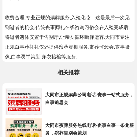
收费合理,专业正规的殡葬服务,入殓化妆：这是最后一次见
到逝者的机会,传统丧事葬礼在线咨询习俗会在入殓完成后,
将逝者遗体安置于告别厅,让亲友循环瞻仰遗容.大同市专注
正规白事葬礼礼仪还提供殡葬灵棚服务,丧葬悼念会,丧事摄
像,白事灵堂策划,穿衣抬棺等服务.
相关推荐
大同市正规殡葬公司电话-丧事一站式服务，
白事追思会
大同市殡葬服务热线电话-丧事白事一条龙服
务，殡葬告别会策划