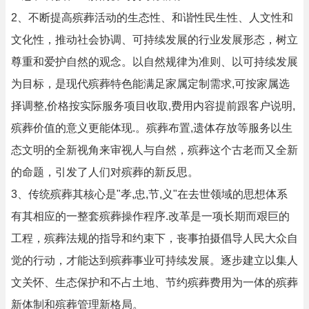
2、不断提高殡葬活动的生态性、和谐性民生性、人文性和
文化性，推动社会协调、可持续发展的行业发展形态，树立
尊重和爱护自然的观念。以自然规律为准则、以可持续发展
为目标，是现代殡葬特色能满足家属定制需求,可按家属选
择调整,价格按实际服务项目收取,费用内容提前跟客户说明,
殡葬价值的意义更能体现.。殡葬布置,遗体存放等服务以生
态文明的全新视角来审视人与自然，殡葬这个古老而又全新
的命题，引发了人们对殡葬的新反思。
3、传统殡葬其核心是"孝,忠,节,义"在去世领域的思想体系
有其相应的一整套殡葬操作程序.改革是一项长期而艰巨的
工程，殡葬法规的指导和约束下，丧事拍摄倡导人民大众自
觉的行动，才能达到殡葬事业可持续发展。逐步建立以集人
文关怀、生态保护和不占土地、节约殡葬费用为一体的殡葬
新体制和殡葬管理新格局。