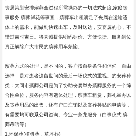
丧属策划安排殡葬全过程所需操办的一切法式超度,家庭丧
事服务,殡葬鲜花等事宜，殡葬车出租满足了丧属在运输遗
体上的需求，能做到快速出车，及时送达，安丧属的心，不
错过吉时吉日。将真诚提供明码标价、方便快捷、服务到位
真正解除广大市民的殡葬用车烦恼。
殡葬方式的处理，是不同的，客户按自身条件和信仰，自由
选择，是对逝者遗留世间的最后一场仪式的重视。的安葬种
类：大同市殡葬公司是为了协助丧属举办殡葬服务的一个综
合性单位，服务内容有遗体处理，殡葬车租赁，葬礼举办以
及丧葬用品的出售，还有户口注销以及丧葬补贴的申请等，
有需要均可联系公司咨询。专业一条龙服务（白事仪式,殡
葬吊唁等）
1.环保葬(植树葬，草坪葬)