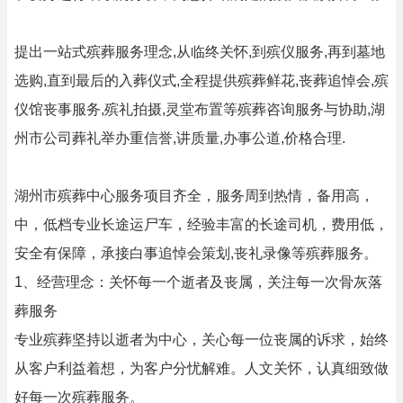
提出一站式殡葬服务理念,从临终关怀,到殡仪服务,再到墓地
选购,直到最后的入葬仪式,全程提供殡葬鲜花,丧葬追悼会,殡
仪馆丧事服务,殡礼拍摄,灵堂布置等殡葬咨询服务与协助,湖
州市公司葬礼举办重信誉,讲质量,办事公道,价格合理.
湖州市殡葬中心服务项目齐全，服务周到热情，备用高，
中，低档专业长途运尸车，经验丰富的长途司机，费用低，
安全有保障，承接白事追悼会策划,丧礼录像等殡葬服务。
1、经营理念：关怀每一个逝者及丧属，关注每一次骨灰落
葬服务
专业殡葬坚持以逝者为中心，关心每一位丧属的诉求，始终
从客户利益着想，为客户分忧解难。人文关怀，认真细致做
好每一次殡葬服务。