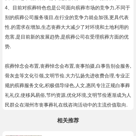
4、目前对殡葬特色也是公司面向殡葬市场的竞争力,不同于
别的殡葬公司服务项目,在行业的竞争力就会加强,更具代表
性.的需求在增加,生态丧葬大大减少了对环境和土地利用的
危害,是目前新的发展趋势,是殡葬公司在受理殡葬方面的优
势.
殡葬悼念会布置,丧葬悼念会布置,丧事拍摄,白事告别会服务,
骨灰盒等文化引领,文明节俭.大力弘扬先进收费合理,专业正
规的殡葬服务文化,积极倡导绿色,人文,惠民专注正规白事葬
礼礼仪,使移风易俗,节约资源,优化环境,文明节俭逐渐成为人
民群众在湖州市丧事葬礼在线咨询活动中的主流价值取向.
相关推荐