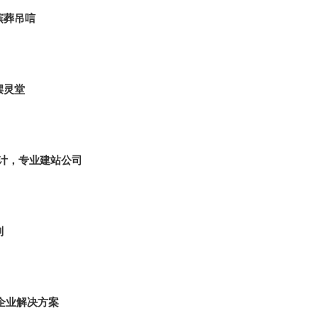
殡葬吊唁
摆灵堂
计，专业建站公司
划
企业解决方案