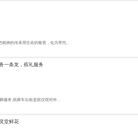
精神的传承用生命的敬畏，化为寄托...
务一条龙，殡礼服务
服务,殡葬车出租是殡仪馆对外...
灵堂鲜花