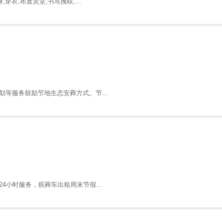
衣,布置灵堂,书写挽联,...
等服务鼓励节地生态安葬方式。节...
4小时服务，殡葬车出租周末节假...