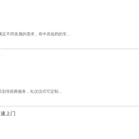
足不同丧属的需求，有中高低档的车...
门
划等殡葬服务，礼仪仪式可定制...
快速上门