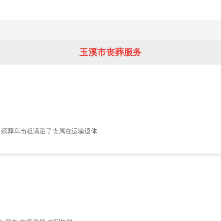
玉溪市丧葬服务
殡葬车出租满足了丧属在运输遗体...