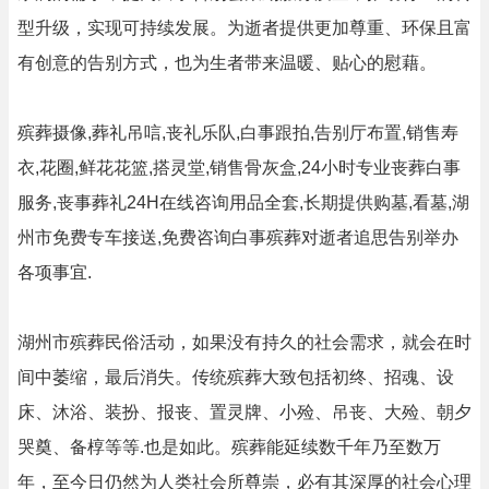
型升级，实现可持续发展。为逝者提供更加尊重、环保且富
有创意的告别方式，也为生者带来温暖、贴心的慰藉。
殡葬摄像,葬礼吊唁,丧礼乐队,白事跟拍,告别厅布置,销售寿
衣,花圈,鲜花花篮,搭灵堂,销售骨灰盒,24小时专业丧葬白事
服务,丧事葬礼24H在线咨询用品全套,长期提供购墓,看墓,湖
州市免费专车接送,免费咨询白事殡葬对逝者追思告别举办
各项事宜.
湖州市殡葬民俗活动，如果没有持久的社会需求，就会在时
间中萎缩，最后消失。传统殡葬大致包括初终、招魂、设
床、沐浴、装扮、报丧、置灵牌、小殓、吊丧、大殓、朝夕
哭奠、备椁等等.也是如此。殡葬能延续数千年乃至数万
年，至今日仍然为人类社会所尊崇，必有其深厚的社会心理