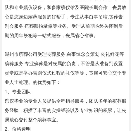
队和专业殡仪设备，和多家殡仪馆及医院长期合作，丧属放
心是您身边殡葬服务的好帮手，专注从事白事吊唁,丧葬告
别会服务,殡葬跟拍录像等业务。受理从前期临终关怀到后
期的周年祭祀等一站式服务，丧属省心省事。
湖州市殡葬公司受理丧葬服务,白事悼念会策划,丧礼鲜花等
殡葬服务.专业殡葬是对丧属的负责，不管是从准备到设置
灵堂或是举办告别仪式过程的礼仪等等，丧属可安心交个专
业人士处理。的优势如下：
1、专业团队
殡仪毕业的专业人员提供全程指导服务，团队多年的殡葬服
务经验，积攒了丰富的实操经验以及专业知识的积累，让丧
属放心交付整个殡葬事宜。
2、价格透明