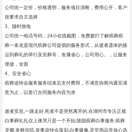
公司统一定价，价格透明，服务项目清晰，费用公开，客户
按要求自主选择
3、随时致电
公司统一电话号码，24小在线截图，免费拨打了解殡葬殡
葬一条龙是现代殡葬公司提倡的服务形式，从逝者遗体的接
运到葬礼的举行及安葬等，丧属省心，公司用心。，让服务
便捷，全面
4、安全省心
殡葬追悼会服务服务结束后支付费用，不满意协商沟通至满
意为止，以签订合同服务内容为准
逝者安息,一路走好.死者不是突然离开的.在湖州市专注正规
白事葬礼礼仪上痛哭只是一个开始,陵园殡葬白事服务:殡葬
灵棚,丧葬吊唁,丧事追悼会策划,白事摄像,灵堂用品等放心选