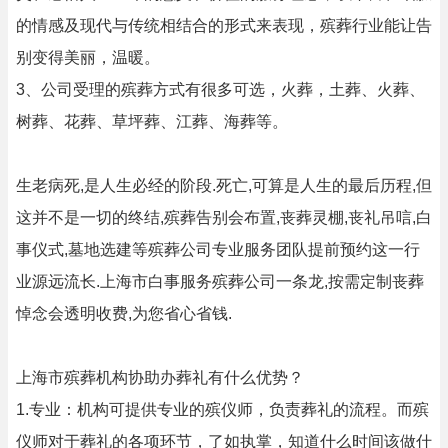
的情感及现代与传统相结合的形式来表现，殡葬行业能让告
别变得美丽，温暖。
3、公司受理的殡葬方式有很多可选，火葬，土葬、火葬、
树葬、花葬、草坪葬、江葬、海葬等。
生老病死,是人生必经的阶段.死亡,可算是人生的最后历程,但
这并不是一切的终结,殡葬告别会布置,丧葬灵棚,丧礼吊唁,白
事仪式,墓地选建等殡葬公司专业服务团队提前预约这一行
业源远流长.上海市白事服务殡葬公司一条龙,按需定制丧葬
悼念会透明收费,为您省心省钱.
上海市殡葬机构协助办葬礼有什么优势？
1.专业：机构可提供专业的殡仪师，负责葬礼的流程。而殡
仪师对于葬礼的各项环节，了如执掌，知道什么时间该做什