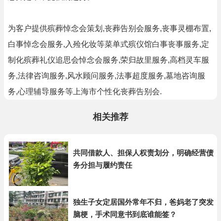
为客户提供殡葬悼念会策划,丧葬告别会服务,丧事灵棚布置,
白事悼念会服务,入殓化妆等菜单式殡仪馆白事丧事服务,定
制化殡葬礼仪追思会悼念会服务,荣归故里服务,高档灵车服
务,法律咨询服务,风水顾问服务,法事超度服务,墓地咨询服
务,心理辅导服务等上海市个性化丧葬告别会.
相关推荐
共同借款人、担保人权责划分，明确经营债
务分担与履约责任
独生子女定居国外常年不归，爸妈老了突发
脑梗，手术同意书到底谁能签？